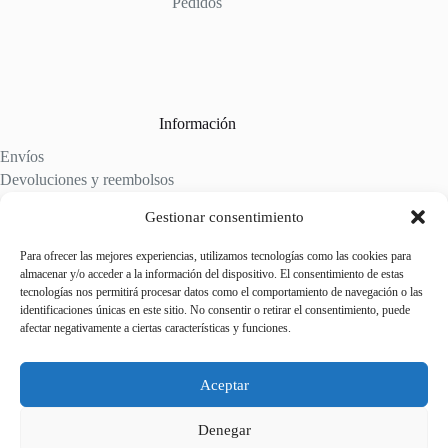
Pedidos
Información
Envíos
Devoluciones y reembolsos
Aviso legal
Gestionar consentimiento
Política de cookies
Política de privacidad
Para ofrecer las mejores experiencias, utilizamos tecnologías como las cookies para
almacenar y/o acceder a la información del dispositivo. El consentimiento de estas
tecnologías nos permitirá procesar datos como el comportamiento de navegación o las
identificaciones únicas en este sitio. No consentir o retirar el consentimiento, puede
afectar negativamente a ciertas características y funciones.
Contactanos
Whatsapp: (+34) 615137276
Aceptar
Oficinas: (+34) 976 61 16 35
Denegar
Alagón, Zaragoza