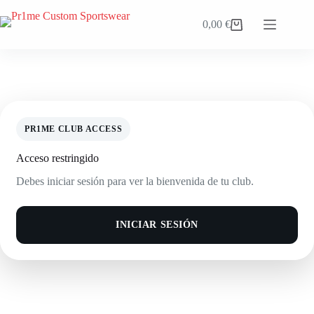
Saltar
al
0,00
€
Carro
contenido
de
compra
PR1ME CLUB ACCESS
Acceso restringido
Debes iniciar sesión para ver la bienvenida de tu club.
INICIAR SESIÓN