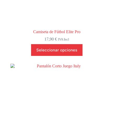
Camiseta de Fútbol Elite Pro
17,90
€
IVA Incl
Este
Seleccionar opciones
producto
tiene
múltiples
variantes.
Las
opciones
se
pueden
elegir
en
la
página
de
producto