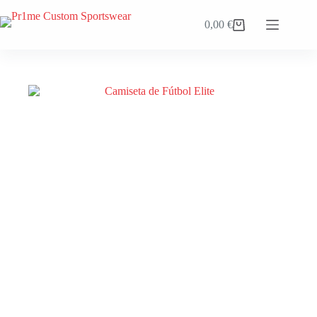
Saltar
al
0,00
€
Carro
contenido
de
compra