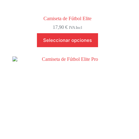
Camiseta de Fútbol Elite
17,90
€
IVA Incl
Este
Seleccionar opciones
producto
tiene
múltiples
variantes.
Las
opciones
se
pueden
elegir
en
la
página
de
producto