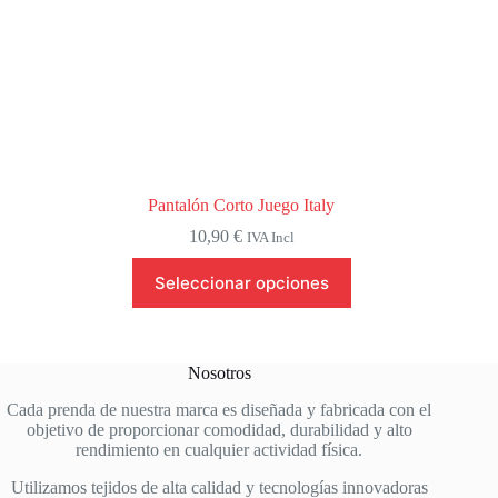
Pantalón Corto Juego Italy
10,90
€
IVA Incl
Este
Seleccionar opciones
producto
tiene
múltiples
variantes.
Las
Nosotros
opciones
se
Cada prenda de nuestra marca es diseñada y fabricada con el
pueden
objetivo de proporcionar comodidad, durabilidad y alto
elegir
rendimiento en cualquier actividad física.
en
la
Utilizamos tejidos de alta calidad y tecnologías innovadoras