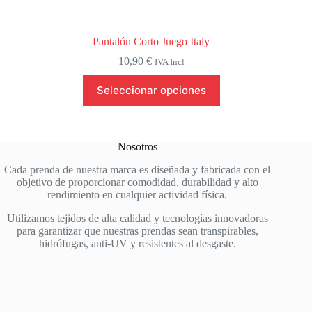
Pantalón Corto Juego Italy
10,90
€
IVA Incl
Este
Seleccionar opciones
producto
tiene
múltiples
variantes.
Las
Nosotros
opciones
se
Cada prenda de nuestra marca es diseñada y fabricada con el
pueden
objetivo de proporcionar comodidad, durabilidad y alto
elegir
rendimiento en cualquier actividad física.
en
la
Utilizamos tejidos de alta calidad y tecnologías innovadoras
página
para garantizar que nuestras prendas sean transpirables,
de
hidrófugas, anti-UV y resistentes al desgaste.
producto