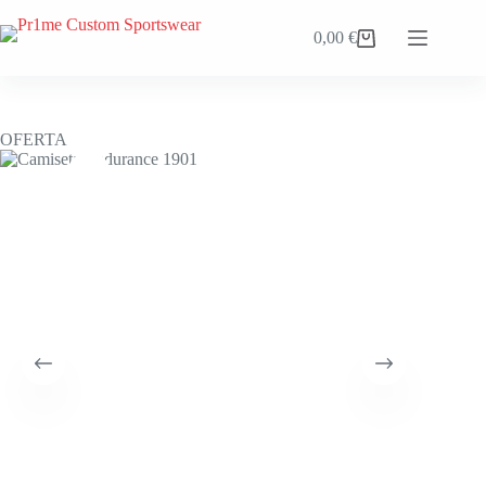
Saltar
al
0,00
€
Carro
contenido
de
compra
OFERTA