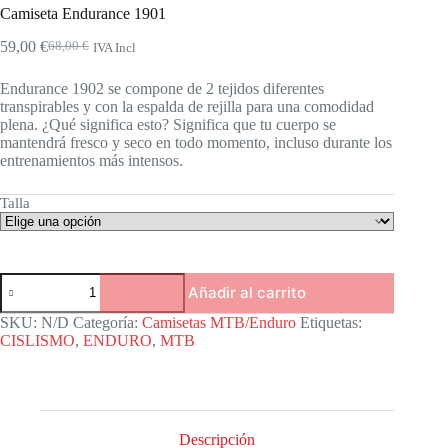
Camiseta Endurance 1901
59,00
€
68,00
€
IVA Incl
El
El
precio
precio
Endurance 1902 se compone de 2 tejidos diferentes
original
actual
transpirables y con la espalda de rejilla para una comodidad
era:
es:
plena. ¿Qué significa esto? Significa que tu cuerpo se
68,00 €.
59,00 €.
mantendrá fresco y seco en todo momento, incluso durante los
entrenamientos más intensos.
Talla
Camiseta
Añadir al carrito
Endurance
1901
SKU:
N/D
Categoría:
Camisetas MTB/Enduro
Etiquetas:
cantidad
CISLISMO
,
ENDURO
,
MTB
Descripción